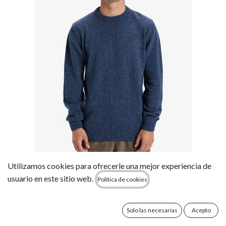
Utilizamos cookies para ofrecerle una mejor experiencia de
Jersey Quiksilver Slow Song - Estate Blue
usuario en este sitio web.
Política de cookies
(BSW0)
52,50
€
75,00
€
Solo las necesarias
Acepto