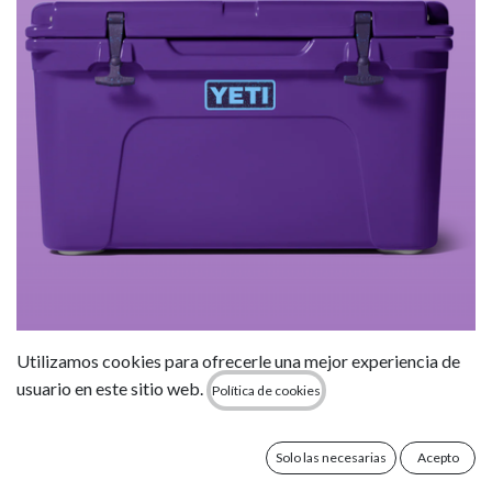
Nevera Portátil Yeti Tundra 45 - Pace
Utilizamos cookies para ofrecerle una mejor experiencia de
Purple/Blue
usuario en este sitio web.
Política de cookies
375,00
€
Solo las necesarias
Acepto