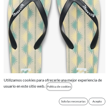
Chanclas Billabong Tides - Moss Green
Utilizamos cookies para ofrecerle una mejor experiencia de
usuario en este sitio web.
Política de cookies
22,95
€
Solo las necesarias
Acepto