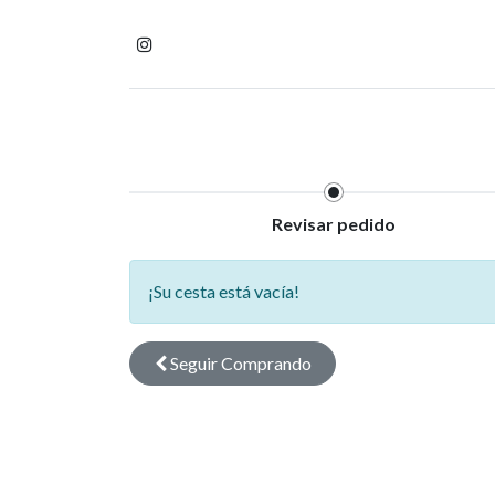
Inicio
Tienda
Homb
Revisar pedido
¡Su cesta está vacía!
Seguir
Comprando