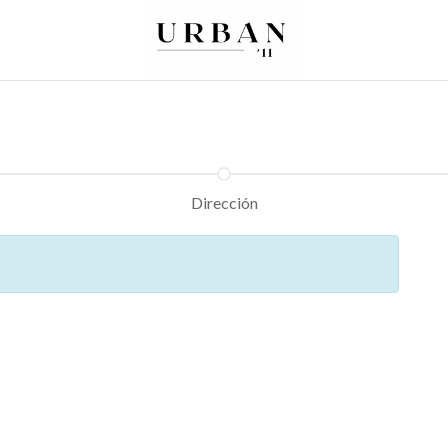
0
0
re
Mujer
Peques
Marcas
Dirección