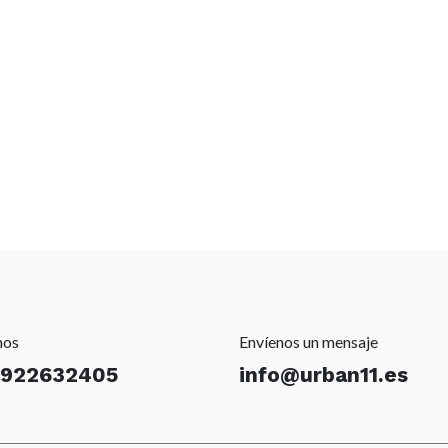
nos
Envíenos un mensaje
 922632405
info@urban11.es