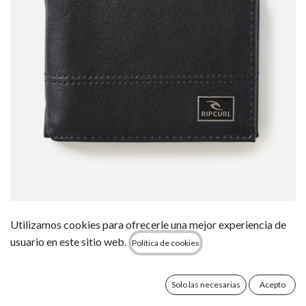
Cartera Rip Curl Corpawatu Icon Slim PU -
Utilizamos cookies para ofrecerle una mejor experiencia de
Black
usuario en este sitio web.
Política de cookies
21,99
€
Solo las necesarias
Acepto