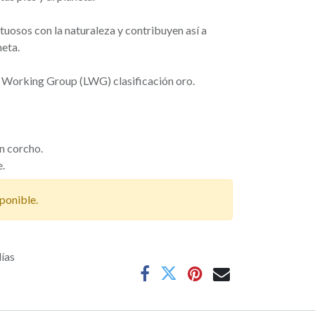
tuosos con la naturaleza y contribuyen así a
neta.
r Working Group (LWG) clasificación oro.
on corcho.
e.
ponible.
días