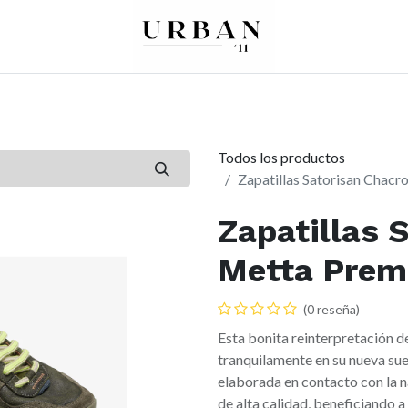
0
0
re
Mujer
Peques
Marcas
Todos los productos
Zapatillas Satorisan Chac
Zapatillas 
Metta Prem
(0 reseña)
Esta bonita reinterpretación d
tranquilamente en su nueva sue
elaborada en contacto con la n
de alta calidad, beneficiando a 