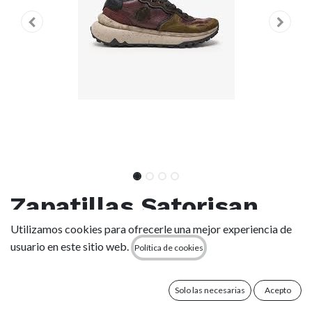
Zapatillas Satorisan
Chacrona Metta
Utilizamos cookies para ofrecerle una mejor experiencia de
usuario en este sitio web.
Política de cookies
Buckingham - Polo
Brown
Solo las necesarias
Acepto