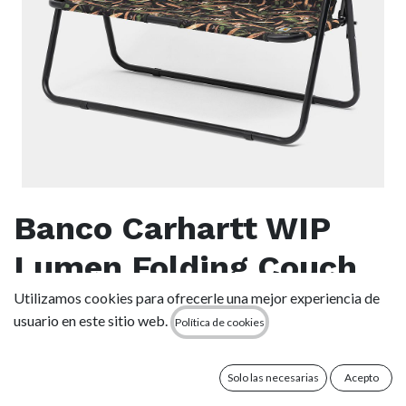
Banco Carhartt WIP
Lumen Folding Couch
Utilizamos cookies para ofrecerle una mejor experiencia de
(0 reseña)
usuario en este sitio web.
Política de cookies
El Lumen Folding Couch se ha fabricado con postes de
aluminio y un tejido de loneta repelente al agua, que presenta
un motivo de temporada integral inspirado en las impresiones
Solo las necesarias
Acepto
lumínicas. También cuenta con dos reposabrazos de madera.