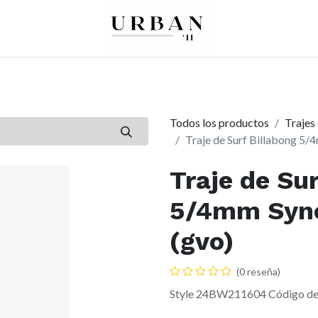
0
0
re
Mujer
Peques
Marcas
Todos los productos
Trajes 
Traje de Surf Billabong 5/
Traje de Su
5/4mm Syner
(gvo)
(0 reseña)
Style 24BW211604 Código de 