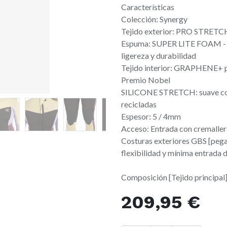
Características
Colección: Synergy
Tejido exterior: PRO STRETCH
Espuma: SUPER LITE FOAM - n
ligereza y durabilidad
Tejido interior: GRAPHENE+ pa
Premio Nobel
SILICONE STRETCH: suave con 
recicladas
Espesor: 5 / 4mm
Acceso: Entrada con cremaller
Costuras exteriores GBS [pega
flexibilidad y mínima entrada 
Composición [Tejido principal]
209,95
€