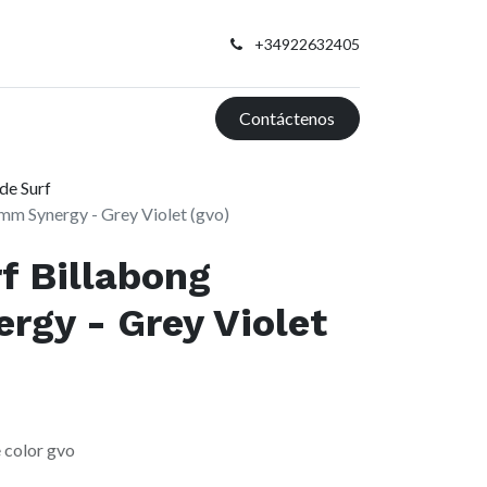
+34922632405
Contáctenos
de Surf
4mm Synergy - Grey Violet (gvo)
rf Billabong
gy - Grey Violet
color gvo