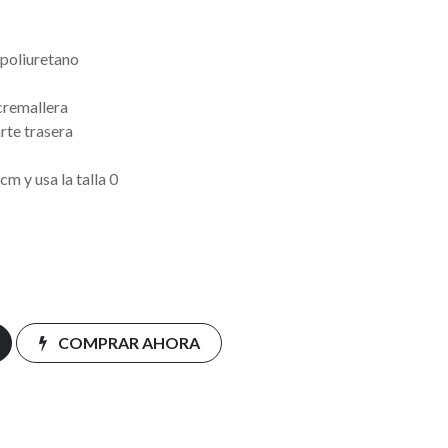
 poliuretano
cremallera
arte trasera
cm y usa la talla 0
COMPRAR AHORA