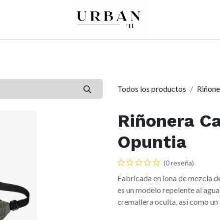
0
0
re
Mujer
Peques
Marcas
Todos los productos
Riñone
Riñonera Ca
Opuntia
(0 reseña)
Fabricada en lona de mezcla de 
es un modelo repelente al agua
cremallera oculta, así como un 