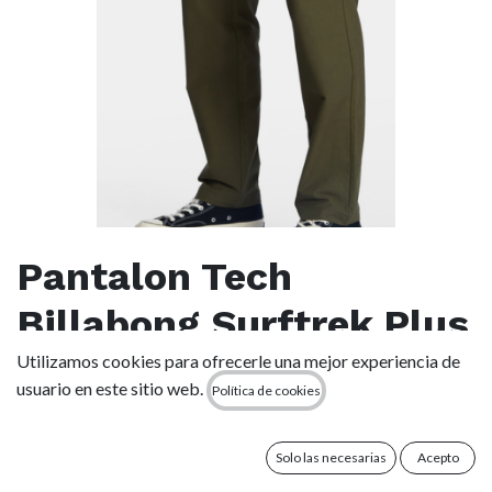
Pantalon Tech
Billabong Surftrek Plus
Utilizamos cookies para ofrecerle una mejor experiencia de
(0 reseña)
usuario en este sitio web.
Política de cookies
El pantalón Billabong A/Div Surftrek Plus Elastic combina
confort y funcionalidad. Fabricado en algodón orgánico
elástico, este pantalón Surftrek para hombre viene con
Solo las necesarias
Acepto
cordón elástico en la cintura, bragueta con cremallera y cierre