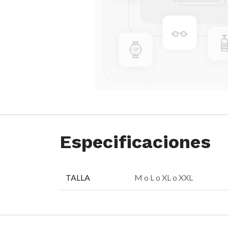
Especificaciones
TALLA
M
o
L
o
XL
o
XXL