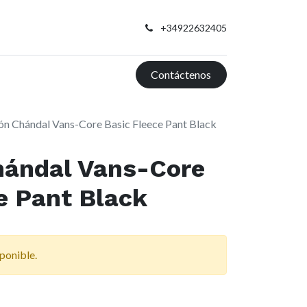
+34922632405
Contáctenos
ón Chándal Vans-Core Basic Fleece Pant Black
hándal Vans-Core
e Pant Black
ponible.