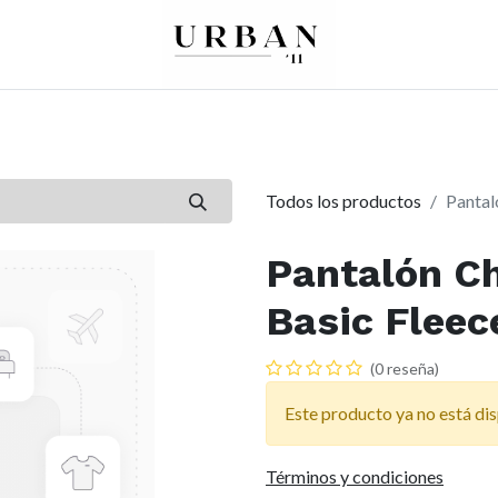
0
0
re
Mujer
Peques
Marcas
Todos los productos
Pantal
Pantalón C
Basic Fleec
(0 reseña)
Este producto ya no está dis
Términos y condiciones