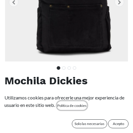
Mochila Dickies
Corduroy Backpack -
Utilizamos cookies para ofrecerle una mejor experiencia de
Black
usuario en este sitio web.
Política de cookies
(0 reseña)
Solo las necesarias
Acepto
Mochila Dickies de pana (corduroy), perfecta para un estilo