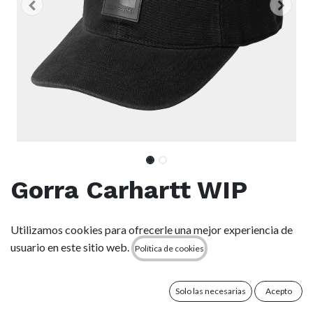
Gorra Carhartt WIP
Canvas - Black/Manta
Utilizamos cookies para ofrecerle una mejor experiencia de
usuario en este sitio web.
Política de cookies
(0 reseña)
La Canvas Cap es una gorra de seis paneles confeccionada en
lona de algodón con un panel delantero reforzado. Tiene una
Solo las necesarias
Acepto
visera curva y firme, así como ojales metálicos de ventilación