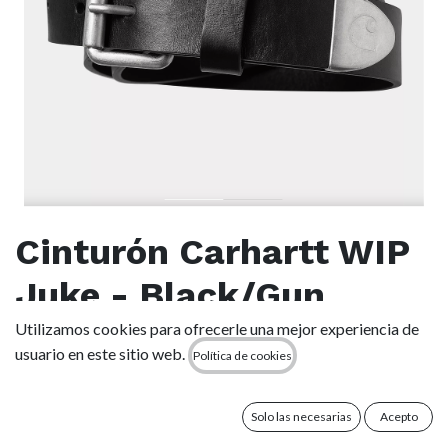
Cinturón Carhartt WIP
Juke - Black/Gun
Metal
Utilizamos cookies para ofrecerle una mejor experiencia de
usuario en este sitio web.
Política de cookies
(0 reseña)
El Juke Belt se ha elaborado en piel con una hebilla de metal
Solo las necesarias
Acepto
sin níquel y un logotipo en bajorrelieve en un extremo. El