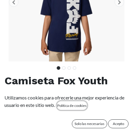
Camiseta Fox Youth
Checker - Navy (nvy)
Utilizamos cookies para ofrecerle una mejor experiencia de
usuario en este sitio web.
Política de cookies
(0 reseña)
Camiseta gráfica juvenil cómoda para uso diario
La Youth Checker es una camiseta de inspiración motera, tan
Solo las necesarias
Acepto
icónica como cómoda. Fusionando el estilo clásico de Fox con