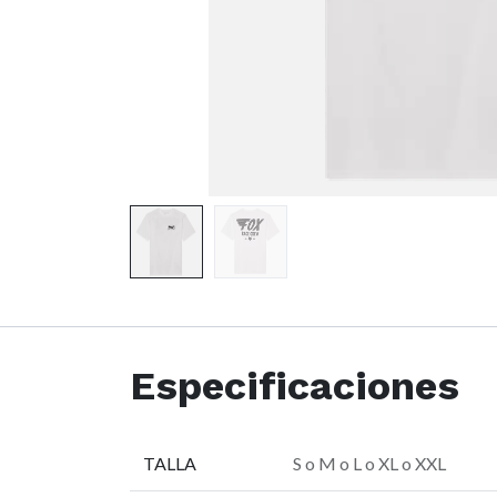
Especificaciones
TALLA
S
o
M
o
L
o
XL
o
XXL