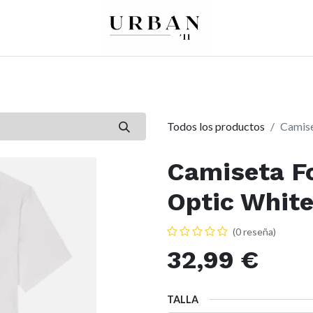
0
0
re
Mujer
Peques
Marcas
Todos los productos
Camise
Camiseta F
Optic Whit
(0 reseña)
32,99
€
TALLA