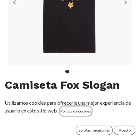
Camiseta Fox Slogan
Premium - Black
Utilizamos cookies para ofrecerle una mejor experiencia de
usuario en este sitio web.
Política de cookies
(0 reseña)
Camiseta de punto fino Premium para un tacto suave y una
máxima comodidad.
Solo las necesarias
Acepto
Combinando el estilo clásico de Fox con la máxima