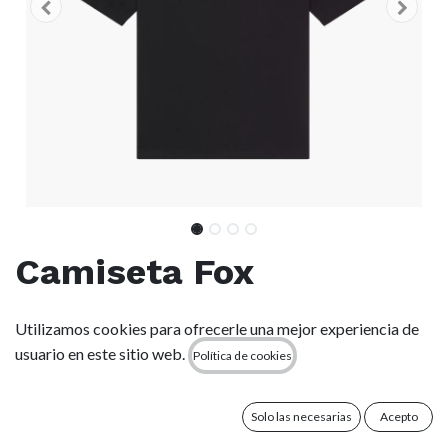
Camiseta Fox
Oversized Moto X -
Utilizamos cookies para ofrecerle una mejor experiencia de
Black
usuario en este sitio web.
Política de cookies
(0 reseña)
Solo las necesarias
Acepto
Un básico imprescindible para el día a día