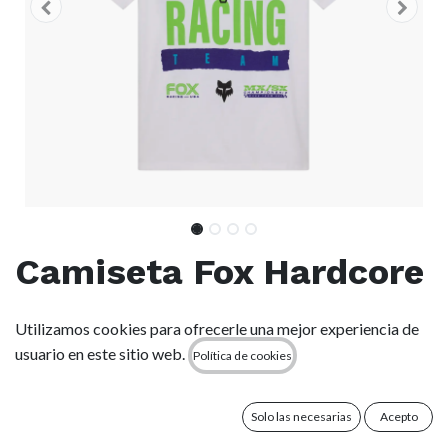
Camiseta Fox Hardcore
195 Original - White
Utilizamos cookies para ofrecerle una mejor experiencia de
(wht)
usuario en este sitio web.
Política de cookies
(0 reseña)
Solo las necesarias
Acepto
Colección exclusiva que captura la energía de la cultura de las