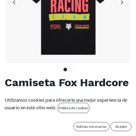
Camiseta Fox Hardcore
195 Original - Black
Utilizamos cookies para ofrecerle una mejor experiencia de
(blk)
usuario en este sitio web.
Política de cookies
(0 reseña)
Solo las necesarias
Acepto
Colección exclusiva que captura la energía de la cultura de las