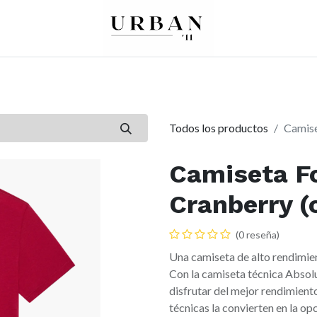
0
0
re
Mujer
Peques
Marcas
Todos los productos
Camise
Camiseta Fo
Cranberry (
(0 reseña)
Una camiseta de alto rendimie
Con la camiseta técnica Absolut
disfrutar del mejor rendimiento
técnicas la convierten en la o