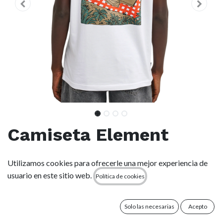
Camiseta Element
Pizza - White (wbb0)
Utilizamos cookies para ofrecerle una mejor experiencia de
usuario en este sitio web.
Política de cookies
(0 reseña)
35,00
€
Solo las necesarias
Acepto
TALLA