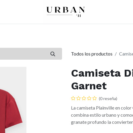
0
0
re
Mujer
Peques
Marcas
Todos los productos
Camise
Camiseta Di
Garnet
(0 reseña)
La camiseta Plainville en color
combina estilo urbano y comodi
granate profundo la convierten 