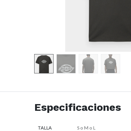
Especificaciones
TALLA
S
o
M
o
L