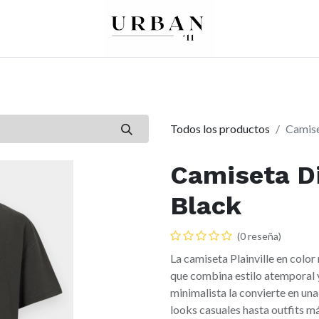
0
0
re
Mujer
Peques
Marcas
Todos los productos
Camise
Camiseta Di
Black
(0 reseña)
La camiseta Plainville en colo
que combina estilo atemporal y
minimalista la convierte en un
looks casuales hasta outfits m