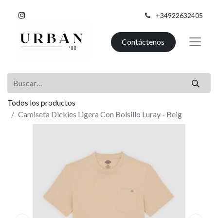
+34922632405
Contáctenos
Todos los productos
Camiseta Dickies Ligera Con Bolsillo Luray - Beig