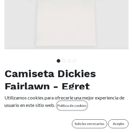
Camiseta Dickies
Fairlawn - Egret
Utilizamos cookies para ofrecerle una mejor experiencia de
(0 reseña)
usuario en este sitio web.
Política de cookies
Inspirada en los trabajadores del Oeste americano, la
camiseta de peso medio Fairlawn es una prenda de corte
relaxed que combina la comodidad con toda la tradición
Solo las necesarias
Acepto
auténtica de Dickies.