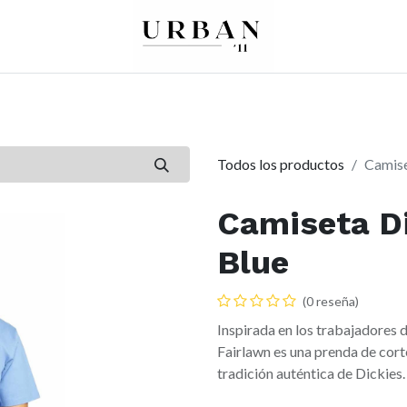
0
0
re
Mujer
Peques
Marcas
Todos los productos
Camise
Camiseta Di
Blue
(0 reseña)
Inspirada en los trabajadores 
Fairlawn es una prenda de cor
tradición auténtica de Dickies.