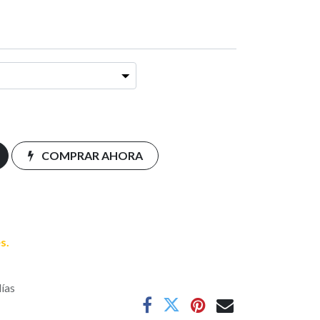
COMPRAR AHORA
s.
días