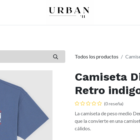
0
0
re
Mujer
Peques
Marcas
Todos los productos
Camise
Camiseta Di
Retro indig
(0 reseña)
La camiseta de peso medio Der
que la convierte en una camise
cálidos.