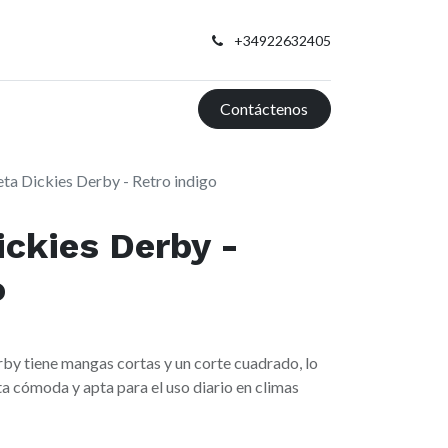
+34922632405
Contáctenos
ta Dickies Derby - Retro indigo
ckies Derby -
o
by tiene mangas cortas y un corte cuadrado, lo
ta cómoda y apta para el uso diario en climas