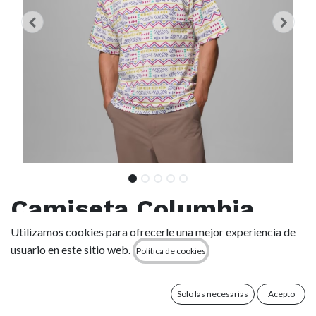
Camiseta Columbia
CSC Heavyweight - Sea
Utilizamos cookies para ofrecerle una mejor experiencia de
usuario en este sitio web.
Política de cookies
Salt/Horizons
Solo las necesarias
Acepto
(0 reseña)