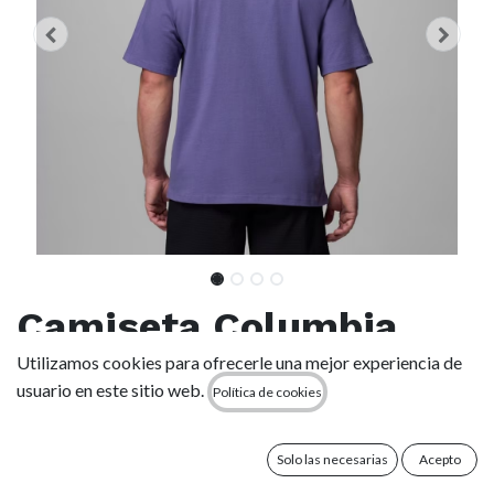
Camiseta Columbia
CSC Heavyweight
Utilizamos cookies para ofrecerle una mejor experiencia de
usuario en este sitio web.
Política de cookies
Iconic -
Stormwatch/CSC Box
Solo las necesarias
Acepto