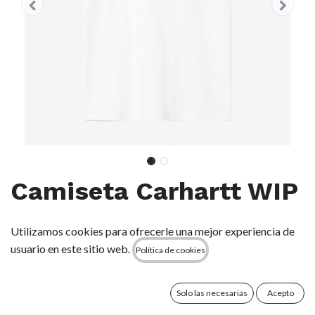
Camiseta Carhartt WIP
Wild Life - White
Utilizamos cookies para ofrecerle una mejor experiencia de
usuario en este sitio web.
Política de cookies
(0 reseña)
La S/S Wild Life T-Shirt se ha tejido en punto de algodón
orgánico de peso medio y presenta un corte holgado. Los
Solo las necesarias
Acepto
estampados gráficos adornan la parte delantera y la espalda.