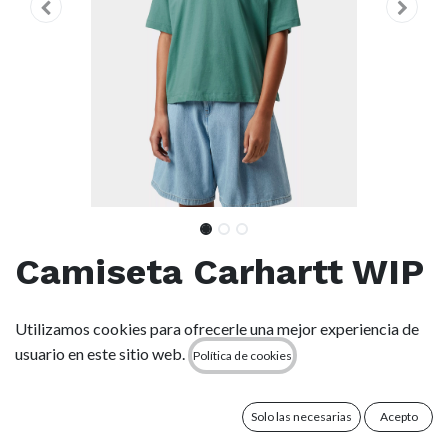
Camiseta Carhartt WIP
W' Chester - Lily
Utilizamos cookies para ofrecerle una mejor experiencia de
(Mujer)
usuario en este sitio web.
Política de cookies
(0 reseña)
Solo las necesarias
Acepto
La camiseta Women's S/S Chester T-Shirt está confeccionada