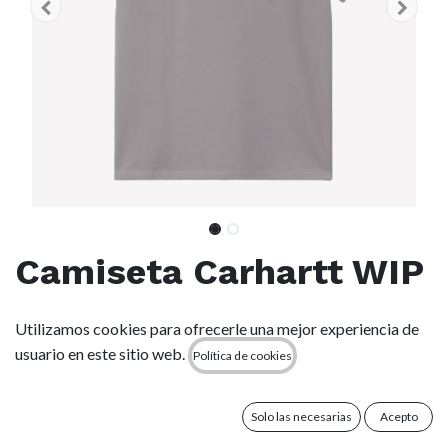
Camiseta Carhartt WIP
Pocket - Yosemite
Utilizamos cookies para ofrecerle una mejor experiencia de
usuario en este sitio web.
Política de cookies
(0 reseña)
La S/S Pocket T-Shirt está confeccionada en punto de
algodón y presenta un bolsillo en el pecho rematado con una
Solo las necesarias
Acepto
clásica etiqueta tejida de Carhartt WIP.