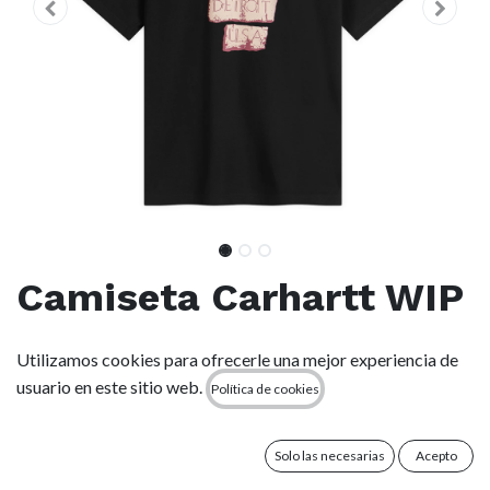
Camiseta Carhartt WIP
Masterpiece - Black
Utilizamos cookies para ofrecerle una mejor experiencia de
usuario en este sitio web.
Política de cookies
(0 reseña)
Combinando comodidad y estilo, la camiseta Carhartt WIP
está confeccionada en un jersey de algodón ligero. Con un
Solo las necesarias
Acepto
corte holgado que se inspira en la estética urbana