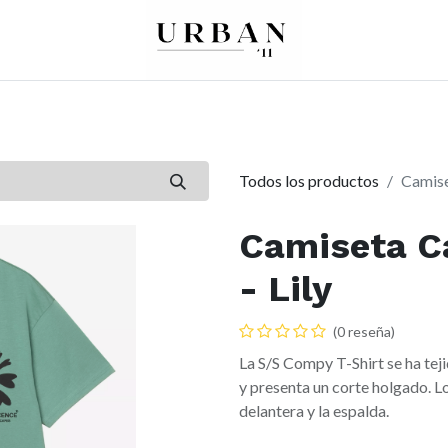
0
0
re
Mujer
Peques
Marcas
Todos los productos
Camise
Camiseta C
- Lily
(0 reseña)
La S/S Compy T-Shirt se ha te
y presenta un corte holgado. L
delantera y la espalda.