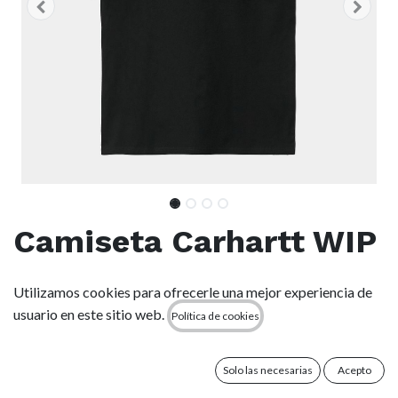
Camiseta Carhartt WIP
Chase - Black/Gold
Utilizamos cookies para ofrecerle una mejor experiencia de
usuario en este sitio web.
Política de cookies
(0 reseña)
La S/S Chase T-Shirt está confeccionada en punto Jersey de
algodón peinado. Forma parte de nuestro Chase Program,
Solo las necesarias
Acepto
que se centra en productos básicos de punto Jersey e incluye