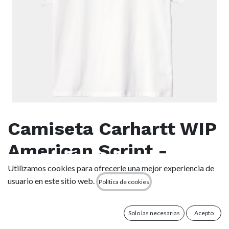
Camiseta Carhartt WIP
American Script -
White
Utilizamos cookies para ofrecerle una mejor experiencia de
usuario en este sitio web.
Política de cookies
(0 reseña)
La S/S American Script T-Shirt está confeccionada en punto
Solo las necesarias
Acepto
de algodón orgánico. Presenta nuestro logotipo con texto en