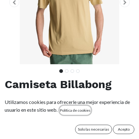
Camiseta Billabong
Tribal - Caslte Rock
Utilizamos cookies para ofrecerle una mejor experiencia de
(tgw0)
usuario en este sitio web.
Política de cookies
(0 reseña)
Solo las necesarias
Acepto
Tejido: tejido ligero [160 g/m²]