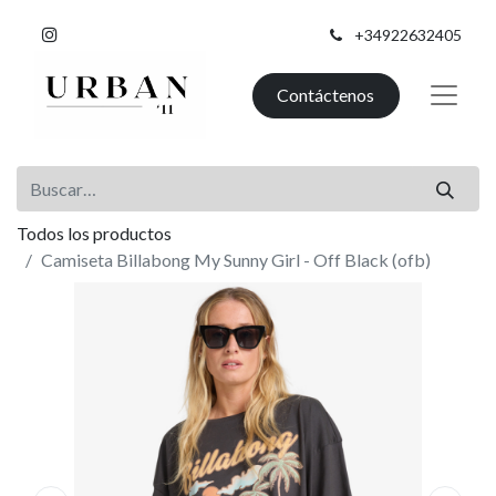
+34922632405
Contáctenos
Todos los productos
Camiseta Billabong My Sunny Girl - Off Black (ofb)