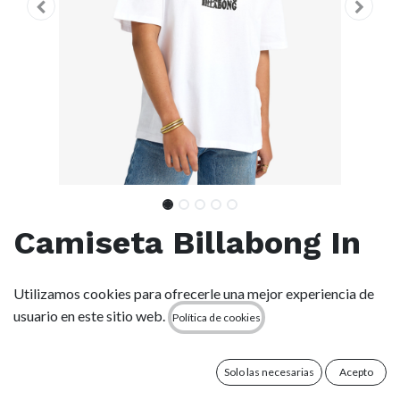
Camiseta Billabong In
The Beyond - White
Utilizamos cookies para ofrecerle una mejor experiencia de
(wht)
usuario en este sitio web.
Política de cookies
(0 reseña)
Solo las necesarias
Acepto
Style EBJZT00469 Código de color wht