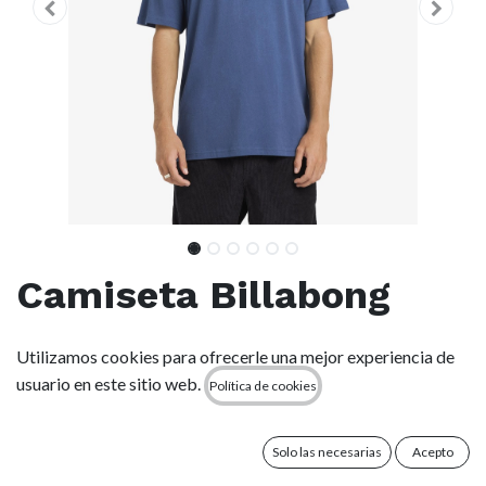
Camiseta Billabong
Heritage Arch - Dark
Utilizamos cookies para ofrecerle una mejor experiencia de
Denim (dkd)
usuario en este sitio web.
Política de cookies
(0 reseña)
Solo las necesarias
Acepto
Style 24A521602 Código de color dkd