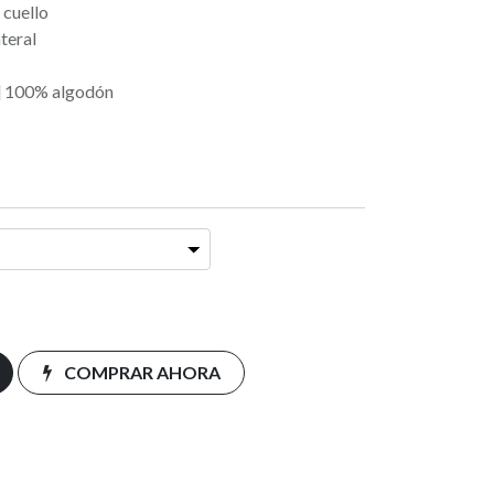
 cuello
teral
l] 100% algodón
COMPRAR AHORA