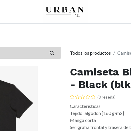
0
0
re
Mujer
Peques
Marcas
Todos los productos
Camise
Camiseta B
- Black (blk
(0 reseña)
Características
Tejido: algodón [160 g/m2]
Manga corta
Serigrafía frontal y trasera de