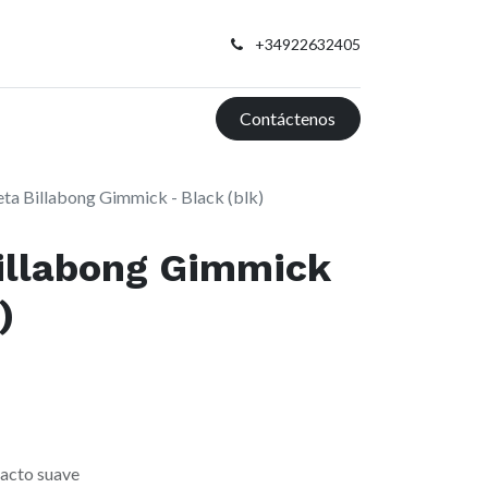
+34922632405
Contáctenos
ta Billabong Gimmick - Black (blk)
illabong Gimmick
)
 tacto suave