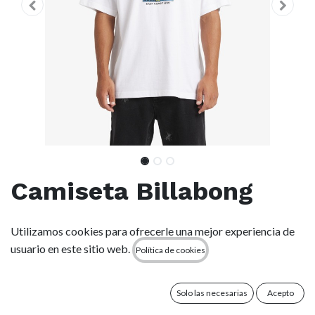
Camiseta Billabong
East Coast Low Og -
Utilizamos cookies para ofrecerle una mejor experiencia de
White (wht)
usuario en este sitio web.
Política de cookies
(0 reseña)
Solo las necesarias
Acepto
Características