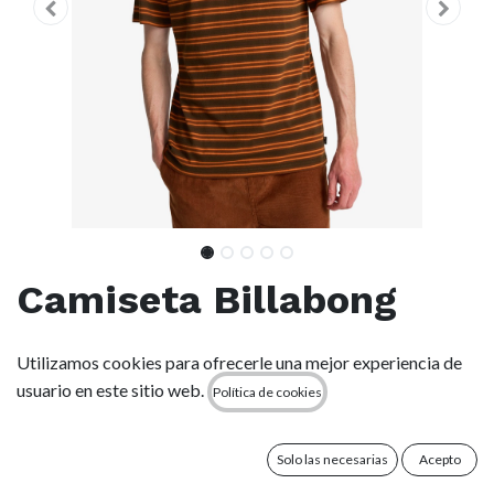
Camiseta Billabong
Baxter - Dark Brown
Utilizamos cookies para ofrecerle una mejor experiencia de
(csr0)
usuario en este sitio web.
Política de cookies
(0 reseña)
Solo las necesarias
Acepto
Características