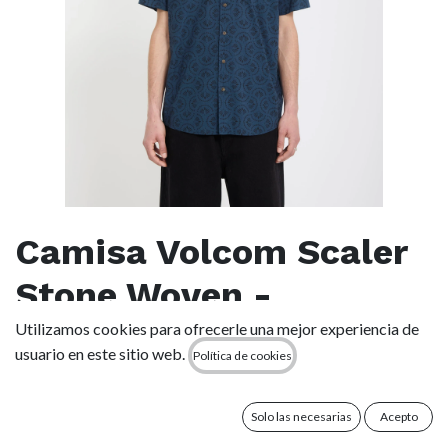
Camisa Volcom Scaler
Stone Woven -
Midnight Blue
Utilizamos cookies para ofrecerle una mejor experiencia de
usuario en este sitio web.
Política de cookies
(0 reseña)
70,00
€
Solo las necesarias
Acepto