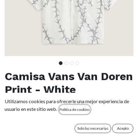
Camisa Vans Van Doren
Print - White
Utilizamos cookies para ofrecerle una mejor experiencia de
(0 reseña)
usuario en este sitio web.
Política de cookies
Esta distintiva camisa presenta un llamativo estampado de
espinas. La silueta de manga corta con botones añade un
toque informal y relajado, perfecto para climas cálidos. Con
Solo las necesarias
Acepto
su gráfico vanguardista y su corte cómodo, esta camiseta te