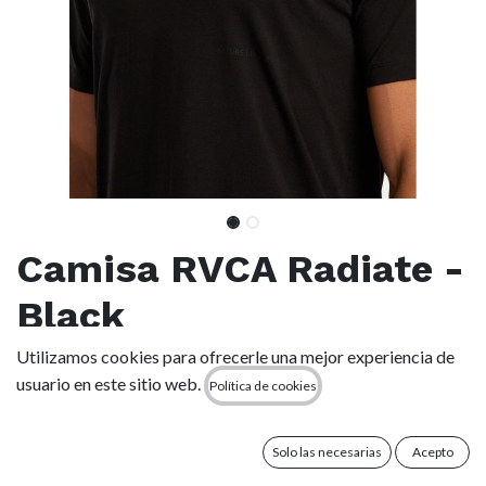
Camisa RVCA Radiate -
Black
Utilizamos cookies para ofrecerle una mejor experiencia de
(0 reseña)
usuario en este sitio web.
Política de cookies
Características
Colección: VA Sport Mens
Solo las necesarias
Acepto