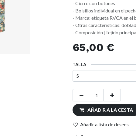
- Cierre con botones
- Bolsillos individual en el pec
- Marca: etiqueta RVCA en el b
- Otras características: dobla
- Composición [Tejido princip
65,00
€
TALLA
AÑADIR A LA CESTA
Añadir a lista de deseos