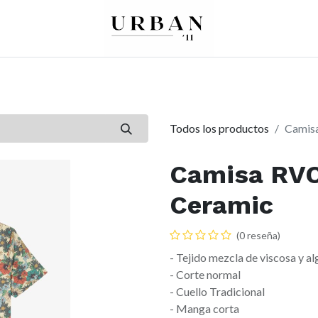
0
0
re
Mujer
Peques
Marcas
Todos los productos
Camisa
Camisa RVC
Ceramic
(0 reseña)
- Tejido mezcla de viscosa y a
- Corte normal
- Cuello Tradicional
- Manga corta