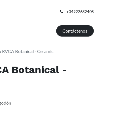
+34922632405
Contáctenos
 RVCA Botanical - Ceramic
A Botanical -
lgodón