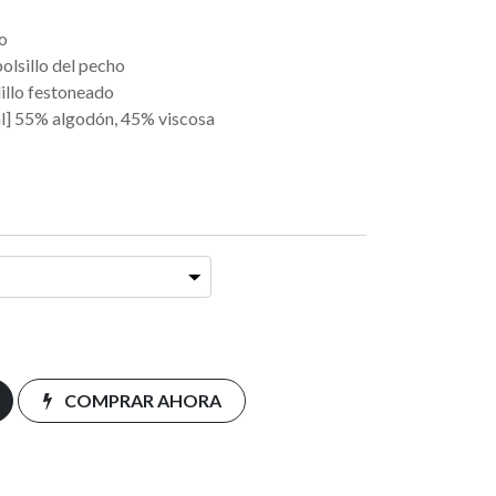
ho
olsillo del pecho
dillo festoneado
al] 55% algodón, 45% viscosa
COMPRAR AHORA