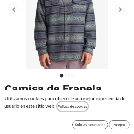
Camisa de Franela
Billabong Offshore
Utilizamos cookies para ofrecerle una mejor experiencia de
usuario en este sitio web.
Política de cookies
Jacquard - Ombre Blue
(krq0)
Solo las necesarias
Acepto